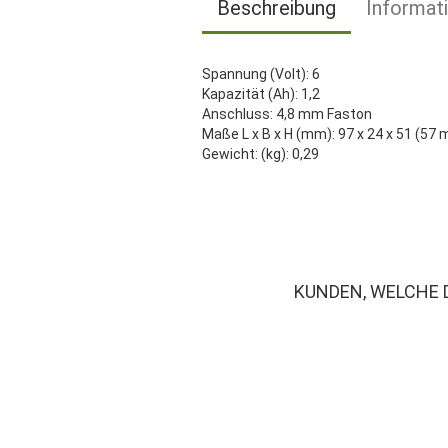
Beschreibung
Informat
Spannung (Volt): 6
Kapazität (Ah): 1,2
Anschluss: 4,8 mm Faston
Maße L x B x H (mm): 97 x 24 x 51 (57 
Gewicht: (kg): 0,29
KUNDEN, WELCHE 