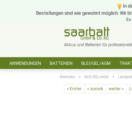
In d
Bestellungen sind wie gewohnt möglich. Wir bi
Es
ANWENDUNGEN
BATTERIEN
BLEI/GEL/AGM
TRAKT
SONSTIGES
»
»
Startseite
BLEI/GEL/AGM
Landpor
« Erster
« zurück
weiter »
L