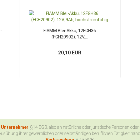
-
FIAMM Blei-Akku, 12FGH36
(FGH20902), 12V,...
20,10 EUR
n Unternehmer
, §14 BGB, also an natürliche oder juristische Personen oder
Ausübung ihrer gewerblichen oder selbständigen beruflichen Tätigkeit han
Verbrauchern
, § 13 BGB.