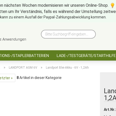
en nächsten Wochen modernisieren wir unseren Online-Shop.
tten um Ihr Verständnis, falls es während der Umstellung zeitw
10 Jahre saarbatt
Hinwe
 kann zu einem Ausfall der Paypal-Zahlungsabwicklung kommen.
Bitte
Suchbegriff
eingeben...
IONS-/STAPLERBATTERIEN
LADE-/TESTGERÄTE/STARTHILFE
»
»
t
LANDPORT AGM 6V
Landport Blei-Akku - 6V - 1,2Ah
8
Artikel in dieser Kategorie
etzter »
Land
1,2
Art.Nr.