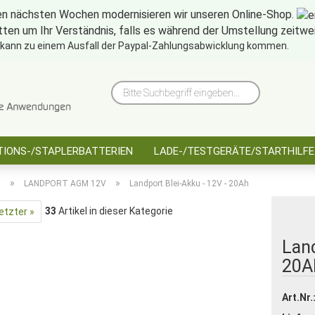
en nächsten Wochen modernisieren wir unseren Online-Shop.
tten um Ihr Verständnis, falls es während der Umstellung zeitw
10 Jahre saarbatt
Hinwe
 kann zu einem Ausfall der Paypal-Zahlungsabwicklung kommen.
Bitte
Suchbegriff
eingeben...
IONS-/STAPLERBATTERIEN
LADE-/TESTGERÄTE/STARTHILFE
»
»
t
LANDPORT AGM 12V
Landport Blei-Akku - 12V - 20Ah
33
Artikel in dieser Kategorie
etzter »
Land
20A
Art.Nr.