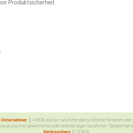
ion Produktsicherheit
5
n Unternehmer
, §14 BGB, also an natürliche oder juristische Personen oder
Ausübung ihrer gewerblichen oder selbständigen beruflichen Tätigkeit han
Verbrauchern
, § 13 BGB.