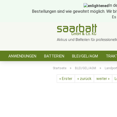
In d
Bestellungen sind wie gewohnt möglich. Wir bi
Es
ANWENDUNGEN
BATTERIEN
BLEI/GEL/AGM
TRAKT
SONSTIGES
»
»
Startseite
BLEI/GEL/AGM
Landpor
« Erster
« zurück
weiter »
L