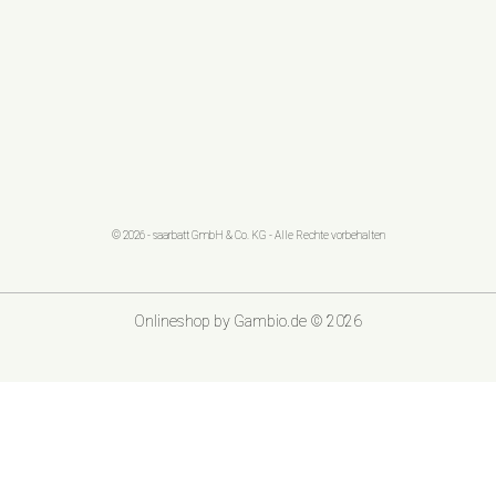
© 2026 - saarbatt GmbH & Co. KG - Alle Rechte vorbehalten
Onlineshop
by Gambio.de © 2026