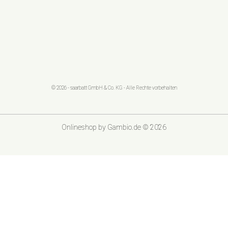
© 2026 - saarbatt GmbH & Co. KG - Alle Rechte vorbehalten
Onlineshop
by Gambio.de © 2026