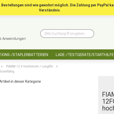
. Bestellungen sind wie gewohnt möglich. Die Zahlung per PayPal ka
Verständnis.
10 Jahre saarbatt
Hinwe
Bitte
Suchbegriff
eingeben...
IONS-/STAPLERBATTERIEN
LADE-/TESTGERÄTE/STARTHILFE
»
»
FIAMM 12 V Hochstrom / Longlife
stromfähig
Artikel in dieser Kategorie
FIA
12F
hoc