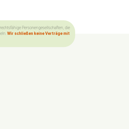
 rechtsfähige Personengesellschaften, die
deln.
Wir schließen keine Verträge mit