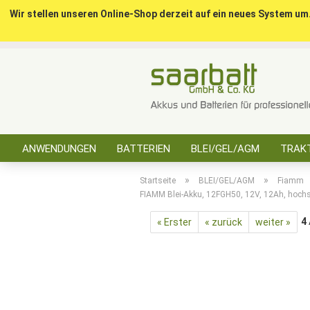
Wir stellen unseren Online-Shop derzeit auf ein neues System um
ANWENDUNGEN
BATTERIEN
BLEI/GEL/AGM
TRAKT
SONSTIGES
»
»
Startseite
BLEI/GEL/AGM
Fiamm
FIAMM Blei-Akku, 12FGH50, 12V, 12Ah, hoch
4
« Erster
« zurück
weiter »