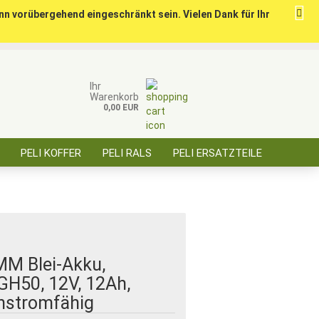
nn vorübergehend eingeschränkt sein. Vielen Dank für Ihr
ise für öffentl. Auftraggeber, Behörden, BOS
Kundenlogin
Merkzettel
Ihr
Warenkorb
0,00 EUR
E-Mail
PELI KOFFER
PELI RALS
PELI ERSATZTEILE
Passwort
ÜBER SAARBATT
KONTAKT
Konto erstellen
Passwort vergessen?
MM Blei-Akku,
GH50, 12V, 12Ah,
hstromfähig