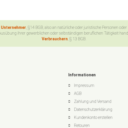
n Unternehmer
, §14 BGB, also an natürliche oder juristische Personen oder
Ausübung ihrer gewerblichen oder selbständigen beruflichen Tätigkeit han
Verbrauchern
, § 13 BGB.
Informationen
Impressum
AGB
Zahlung und Versand
Datenschutzerklärung
Kundenkonto erstellen
Retouren