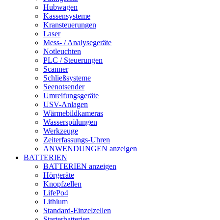
Hubwagen
Kassensysteme
Kransteuerungen
Laser
Mess- / Analysegeräte
Notleuchten
PLC / Steuerungen
Scanner
Schließsysteme
Seenotsender
Umreifungsgeräte
USV-Anlagen
Wärmebildkameras
Wasserspülungen
Werkzeuge
Zeiterfassungs-Uhren
ANWENDUNGEN anzeigen
BATTERIEN
BATTERIEN anzeigen
Hörgeräte
Knopfzellen
LifePo4
Lithium
Standard-Einzelzellen
Starterbatterien