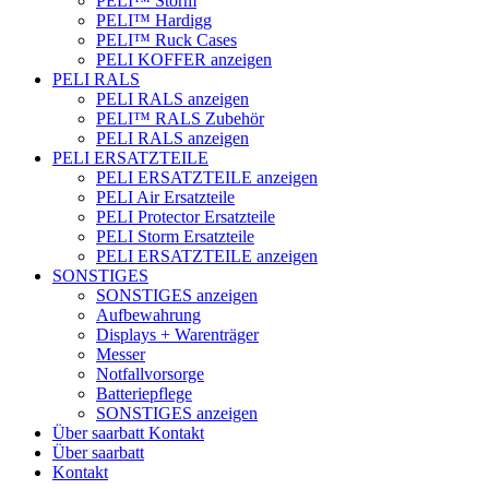
PELI™ Storm
PELI™ Hardigg
PELI™ Ruck Cases
PELI KOFFER anzeigen
PELI RALS
PELI RALS anzeigen
PELI™ RALS Zubehör
PELI RALS anzeigen
PELI ERSATZTEILE
PELI ERSATZTEILE anzeigen
PELI Air Ersatzteile
PELI Protector Ersatzteile
PELI Storm Ersatzteile
PELI ERSATZTEILE anzeigen
SONSTIGES
SONSTIGES anzeigen
Aufbewahrung
Displays + Warenträger
Messer
Notfallvorsorge
Batteriepflege
SONSTIGES anzeigen
Über saarbatt
Kontakt
Über saarbatt
Kontakt