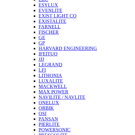
ESYLUX
EVENLITE
EXIST LIGHT CO
EXISTALITE
FARNELL
FISCHER
GE
GP
HARVARD ENGINEERING
IFEITUO
JJJ
LEGRAND
LFI
LITHONIA
LUXALITE
MACKWELL
MAX POWER
NAVILITE / NAVLITE
ONELUX
ORBIK
OSI
PANSAN
PIERLITE
POWERSONIC