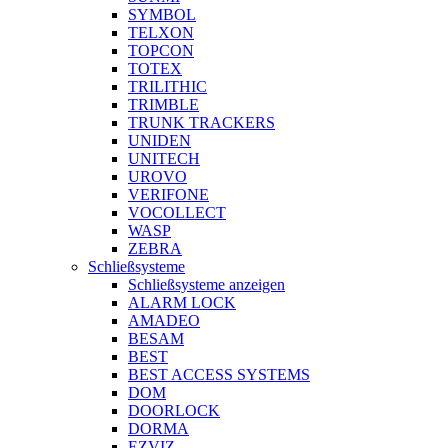
SYMBOL
TELXON
TOPCON
TOTEX
TRILITHIC
TRIMBLE
TRUNK TRACKERS
UNIDEN
UNITECH
UROVO
VERIFONE
VOCOLLECT
WASP
ZEBRA
Schließsysteme
Schließsysteme anzeigen
ALARM LOCK
AMADEO
BESAM
BEST
BEST ACCESS SYSTEMS
DOM
DOORLOCK
DORMA
EZVIZ