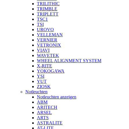
TRILITHIC
TRIMBLE
TRIPLETT
TSC1
TSI
UROVO
VELLEMAN
VERNIER
VETRONIX
VIAVI
WAVETEK
WHEEL ALIGNMENT SYSTEM
X-RITE
YOKOGAWA
YSI
YUT
ZIOSK
Notleuchten
Notleuchten anzeigen
ABM
ARITECH
ARSEL
ARTS
ASTRALITE
AT-LITE