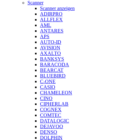
Scanner
Scanner anzeigen
ADIRPRO
ALLFLEX
AML
ANTARES
APS
AUTO-ID
AVISION
AXALTO
BANKSYS
BARACODA
BEARCAT
BLUEBIRD
C-ONE
CASIO
CHAMELEON
CINO
CIPHERLAB
COGNEX
COMTEC
DATALOGIC
DEJAVOO
DENSO
DOLPHIN