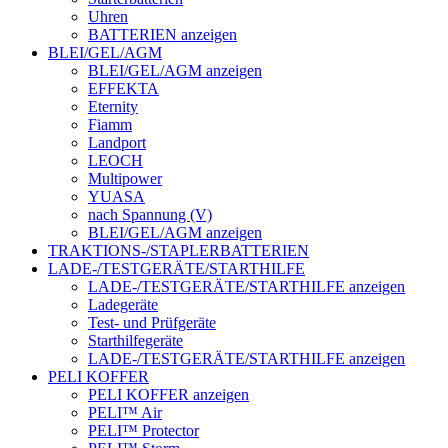
Uhren
BATTERIEN anzeigen
BLEI/GEL/AGM
BLEI/GEL/AGM anzeigen
EFFEKTA
Eternity
Fiamm
Landport
LEOCH
Multipower
YUASA
nach Spannung (V)
BLEI/GEL/AGM anzeigen
TRAKTIONS-/STAPLERBATTERIEN
LADE-/TESTGERÄTE/STARTHILFE
LADE-/TESTGERÄTE/STARTHILFE anzeigen
Ladegeräte
Test- und Prüfgeräte
Starthilfegeräte
LADE-/TESTGERÄTE/STARTHILFE anzeigen
PELI KOFFER
PELI KOFFER anzeigen
PELI™ Air
PELI™ Protector