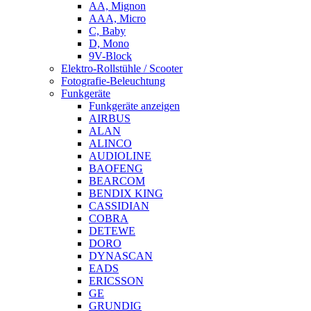
AA, Mignon
AAA, Micro
C, Baby
D, Mono
9V-Block
Elektro-Rollstühle / Scooter
Fotografie-Beleuchtung
Funkgeräte
Funkgeräte anzeigen
AIRBUS
ALAN
ALINCO
AUDIOLINE
BAOFENG
BEARCOM
BENDIX KING
CASSIDIAN
COBRA
DETEWE
DORO
DYNASCAN
EADS
ERICSSON
GE
GRUNDIG