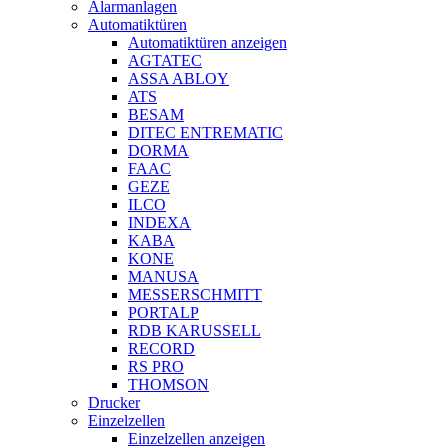
Alarmanlagen
Automatiktüren
Automatiktüren anzeigen
AGTATEC
ASSA ABLOY
ATS
BESAM
DITEC ENTREMATIC
DORMA
FAAC
GEZE
ILCO
INDEXA
KABA
KONE
MANUSA
MESSERSCHMITT
PORTALP
RDB KARUSSELL
RECORD
RS PRO
THOMSON
Drucker
Einzelzellen
Einzelzellen anzeigen