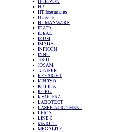
HORIZON
HP
HT Instruments
HUACE
HUMANWARE
IDATA
IDEAL
IKUSI
IMADA
INFICON
INNO
JDSU
JOSAM
JUNIPER
KEYSIGHT
KINRYO
KOLIDA
KORG
KYOCERA
LABOTECT
LASER ALIGNMENT
LEICA
LINE 6
MARTEL
MEGALITE