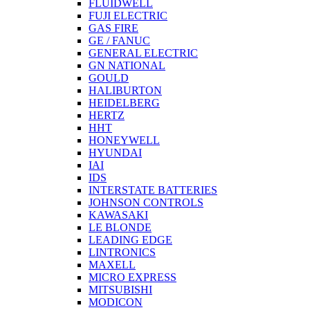
FLUIDWELL
FUJI ELECTRIC
GAS FIRE
GE / FANUC
GENERAL ELECTRIC
GN NATIONAL
GOULD
HALIBURTON
HEIDELBERG
HERTZ
HHT
HONEYWELL
HYUNDAI
IAI
IDS
INTERSTATE BATTERIES
JOHNSON CONTROLS
KAWASAKI
LE BLONDE
LEADING EDGE
LINTRONICS
MAXELL
MICRO EXPRESS
MITSUBISHI
MODICON