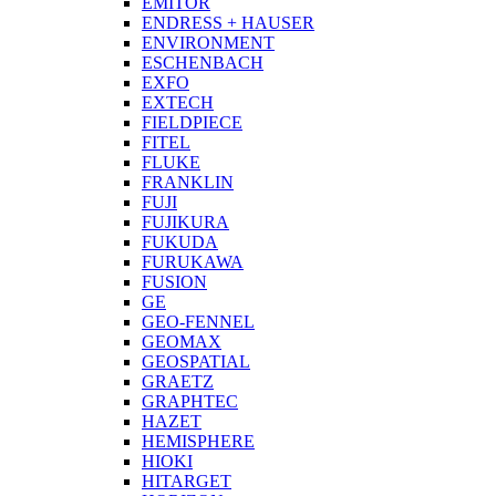
EMITOR
ENDRESS + HAUSER
ENVIRONMENT
ESCHENBACH
EXFO
EXTECH
FIELDPIECE
FITEL
FLUKE
FRANKLIN
FUJI
FUJIKURA
FUKUDA
FURUKAWA
FUSION
GE
GEO-FENNEL
GEOMAX
GEOSPATIAL
GRAETZ
GRAPHTEC
HAZET
HEMISPHERE
HIOKI
HITARGET