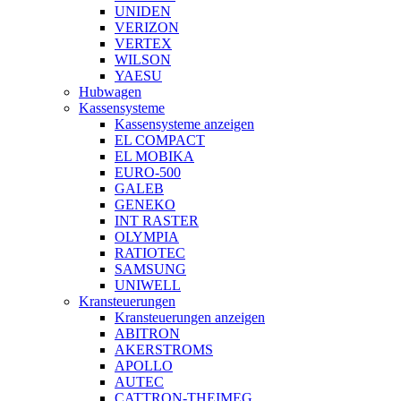
UNIDEN
VERIZON
VERTEX
WILSON
YAESU
Hubwagen
Kassensysteme
Kassensysteme anzeigen
EL COMPACT
EL MOBIKA
EURO-500
GALEB
GENEKO
INT RASTER
OLYMPIA
RATIOTEC
SAMSUNG
UNIWELL
Kransteuerungen
Kransteuerungen anzeigen
ABITRON
AKERSTROMS
APOLLO
AUTEC
CATTRON-THEIMEG