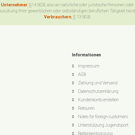
n Unternehmer
, §14 BGB, also an natürliche oder juristische Personen oder
Ausübung ihrer gewerblichen oder selbständigen beruflichen Tätigkeit han
Verbrauchern
, § 13 BGB.
Informationen
Impressum
AGB
Zahlung und Versand
Datenschutzerklärung
Kundenkonto erstellen
Retouren
Notes for foreign customers
Unterstützung Jugendsport
Batterieentsorgung