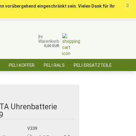
nn vorübergehend eingeschränkt sein. Vielen Dank für Ihr
ise für öffentl. Auftraggeber, Behörden, BOS
Kundenlogin
Merkzettel
Ihr
Warenkorb
0,00 EUR
E-Mail
PELI KOFFER
PELI RALS
PELI ERSATZTEILE
Passwort
ÜBER SAARBATT
KONTAKT
Konto erstellen
TA Uhrenbatterie
Passwort vergessen?
9
:
V339