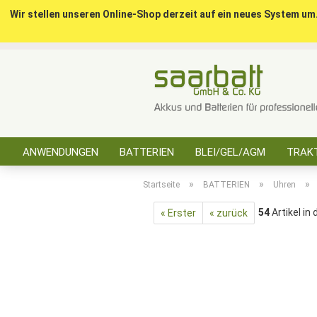
Wir stellen unseren Online-Shop derzeit auf ein neues System um
ANWENDUNGEN
BATTERIEN
BLEI/GEL/AGM
TRAKT
SONSTIGES
»
»
»
Startseite
BATTERIEN
Uhren
54
Artikel in
« Erster
« zurück