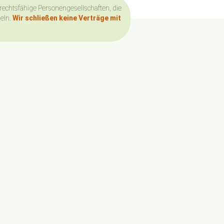
 rechtsfähige Personengesellschaften, die
deln.
Wir schließen keine Verträge mit