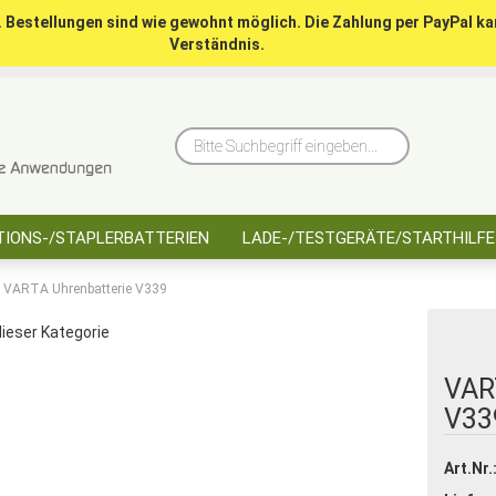
. Bestellungen sind wie gewohnt möglich. Die Zahlung per PayPal ka
Verständnis.
10 Jahre saarbatt
Hinwe
Bitte
Suchbegriff
eingeben...
IONS-/STAPLERBATTERIEN
LADE-/TESTGERÄTE/STARTHILFE
VARTA Uhrenbatterie V339
 dieser Kategorie
VAR
V33
Art.Nr.