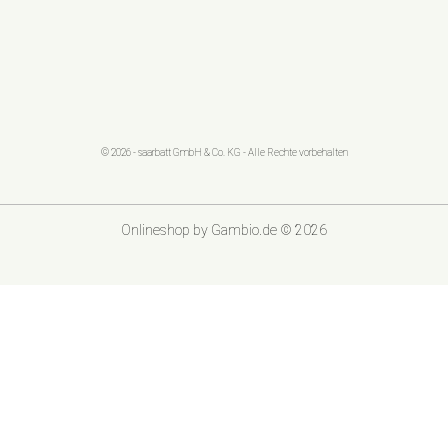
© 2026 - saarbatt GmbH & Co. KG - Alle Rechte vorbehalten
Onlineshop
by Gambio.de © 2026