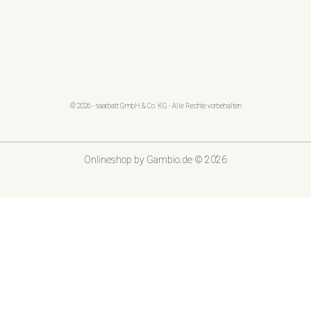
© 2026 - saarbatt GmbH & Co. KG - Alle Rechte vorbehalten
Onlineshop
by Gambio.de © 2026