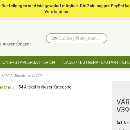
. Bestellungen sind wie gewohnt möglich. Die Zahlung per PayPal ka
Verständnis.
10 Jahre saarbatt
Hinwe
Bitte
Suchbegriff
eingeben...
IONS-/STAPLERBATTERIEN
LADE-/TESTGERÄTE/STARTHILFE
VARTA Uhrenbatterie V391
54
Artikel in dieser Kategorie
etzter »
VAR
V39
Art.Nr.