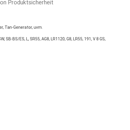
ion Produktsicherheit
er, Tan-Generator, uvm.
W, SB-BS/ES, L, SR55, AG8, LR1120, G8, LR55, 191, V 8 GS,