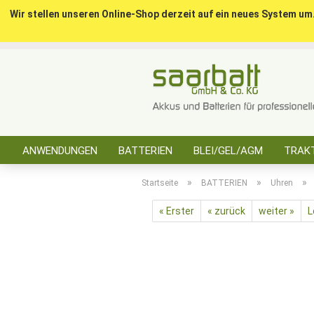
Wir stellen unseren Online-Shop derzeit auf ein neues System um
ANWENDUNGEN
BATTERIEN
BLEI/GEL/AGM
TRAKT
SONSTIGES
»
»
»
Startseite
BATTERIEN
Uhren
« Erster
« zurück
weiter »
L