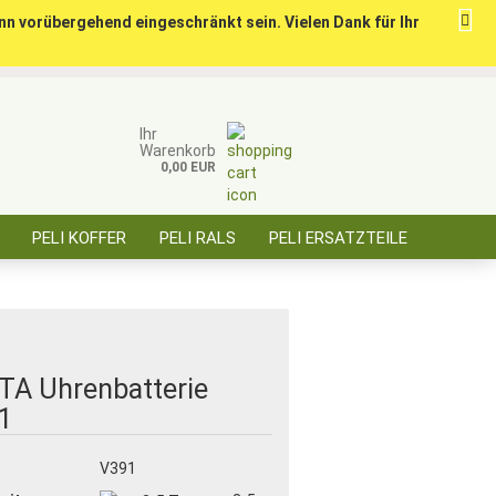
nn vorübergehend eingeschränkt sein. Vielen Dank für Ihr
ise für öffentl. Auftraggeber, Behörden, BOS
Kundenlogin
Merkzettel
Ihr
Warenkorb
0,00 EUR
E-Mail
PELI KOFFER
PELI RALS
PELI ERSATZTEILE
Passwort
ÜBER SAARBATT
KONTAKT
Konto erstellen
TA Uhrenbatterie
Passwort vergessen?
1
:
V391