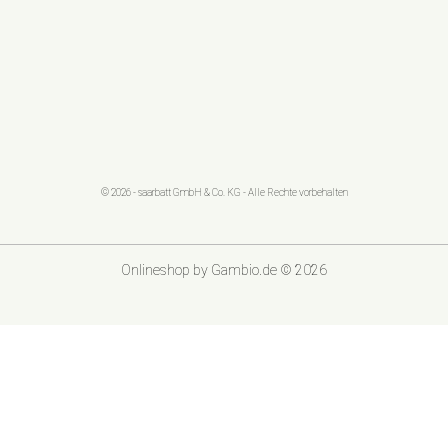
© 2026 - saarbatt GmbH & Co. KG - Alle Rechte vorbehalten
Onlineshop
by Gambio.de © 2026