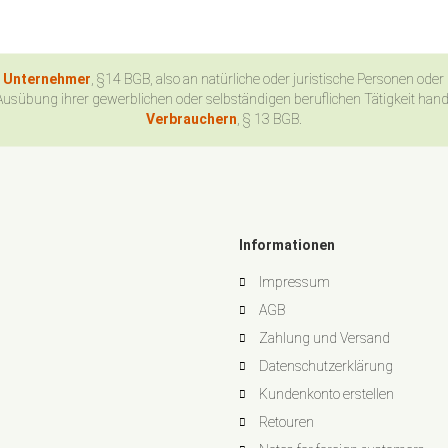
n Unternehmer
, §14 BGB, also an natürliche oder juristische Personen oder
Ausübung ihrer gewerblichen oder selbständigen beruflichen Tätigkeit han
Verbrauchern
, § 13 BGB.
Informationen
Impressum
AGB
Zahlung und Versand
Datenschutzerklärung
Kundenkonto erstellen
Retouren