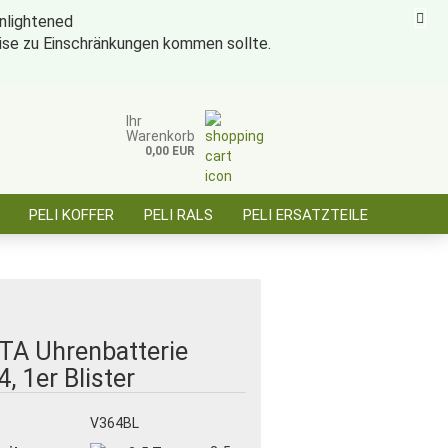
eise zu Einschränkungen kommen sollte.
ise für öffentl. Auftraggeber, Behörden, BOS
Kundenlogin
Merkzettel
Ihr
Warenkorb
0,00 EUR
E-Mail
PELI KOFFER
PELI RALS
PELI ERSATZTEILE
Passwort
ÜBER SAARBATT
KONTAKT
Konto erstellen
TA Uhrenbatterie
Passwort vergessen?
, 1er Blister
:
V364BL