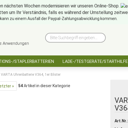
en nächsten Wochen modernisieren wir unseren Online-Shop.
tten um Ihr Verständnis, falls es während der Umstellung zeitw
10 Jahre saarbatt
Hinwe
 kann zu einem Ausfall der Paypal-Zahlungsabwicklung kommen.
Bitte
Suchbegriff
eingeben...
IONS-/STAPLERBATTERIEN
LADE-/TESTGERÄTE/STARTHILFE
VARTA Uhrenbatterie V364, 1er Blister
54
Artikel in dieser Kategorie
etzter »
VAR
V364
Art.Nr.