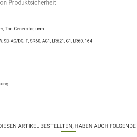
ion Produktsicherheit
er, Tan-Generator, uvm.
, SB-AG/DG, T, SR60, AG1, LR621, G1, LR60, 164
ckung
DIESEN ARTIKEL BESTELLTEN, HABEN AUCH FOLGENDE 