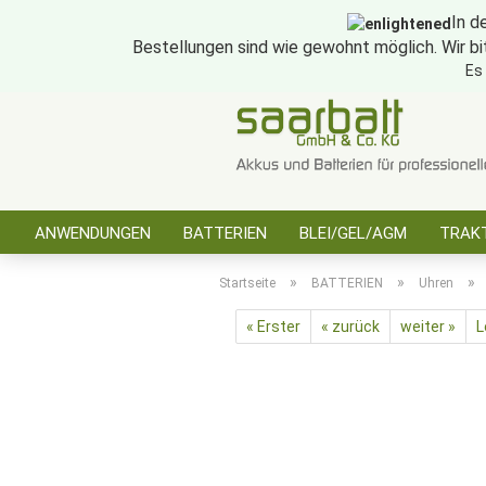
In d
Bestellungen sind wie gewohnt möglich. Wir bi
Es
ANWENDUNGEN
BATTERIEN
BLEI/GEL/AGM
TRAKT
SONSTIGES
»
»
»
Startseite
BATTERIEN
Uhren
« Erster
« zurück
weiter »
L