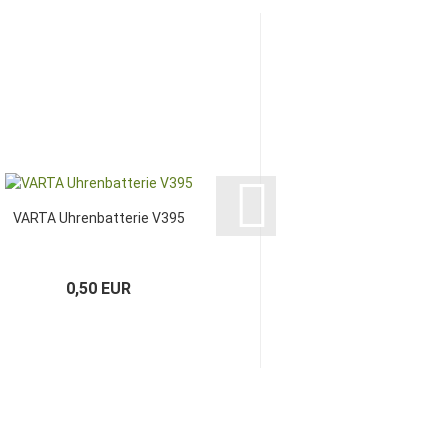
VARTA Uhrenbatterie V395
DURACELL MN27, LR27
0,50 EUR
1,16 EU