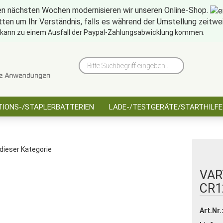
en nächsten Wochen modernisieren wir unseren Online-Shop.
tten um Ihr Verständnis, falls es während der Umstellung zeitw
10 Jahre saarbatt
Hinwe
 kann zu einem Ausfall der Paypal-Zahlungsabwicklung kommen.
Bitte
Suchbegriff
eingeben...
IONS-/STAPLERBATTERIEN
LADE-/TESTGERÄTE/STARTHILFE
 dieser Kategorie
VAR
CR1
Art.Nr.