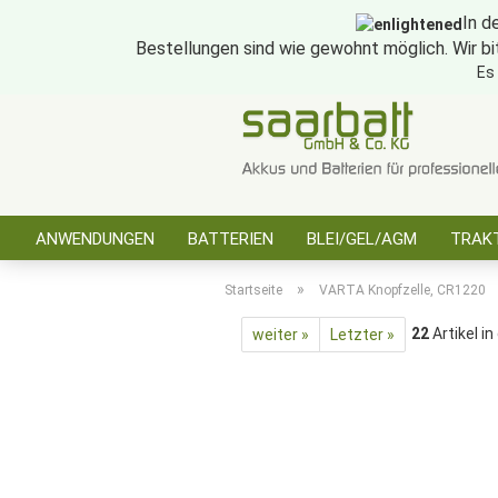
In d
Bestellungen sind wie gewohnt möglich. Wir bi
Es
ANWENDUNGEN
BATTERIEN
BLEI/GEL/AGM
TRAKT
SONSTIGES
»
Startseite
VARTA Knopfzelle, CR1220
22
Artikel in
weiter »
Letzter »