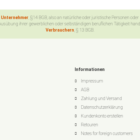
n Unternehmer
, §14 BGB, also an natürliche oder juristische Personen oder
Ausübung ihrer gewerblichen oder selbständigen beruflichen Tätigkeit han
Verbrauchern
, § 13 BGB.
Informationen
Impressum
AGB
Zahlung und Versand
Datenschutzerklärung
Kundenkonto erstellen
Retouren
Notes for foreign customers