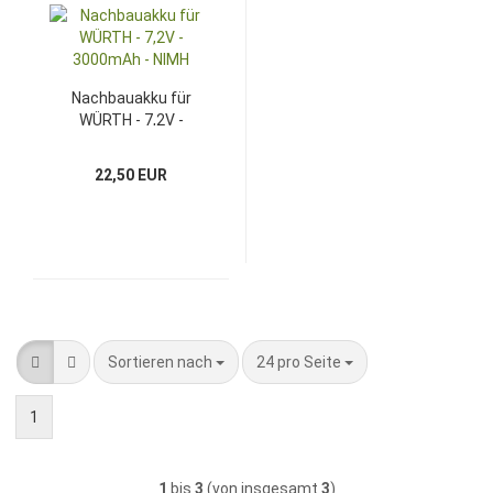
Nachbauakku für
WÜRTH - 7,2V -
3000mAh - NIMH
22,50 EUR
Sortieren nach
pro Seite
Sortieren nach
24 pro Seite
1
1
bis
3
(von insgesamt
3
)