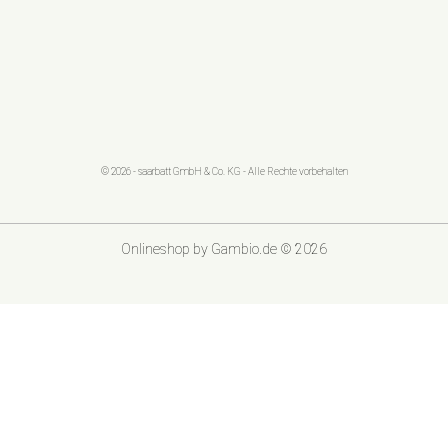
© 2026 - saarbatt GmbH & Co. KG - Alle Rechte vorbehalten
Onlineshop
by Gambio.de © 2026