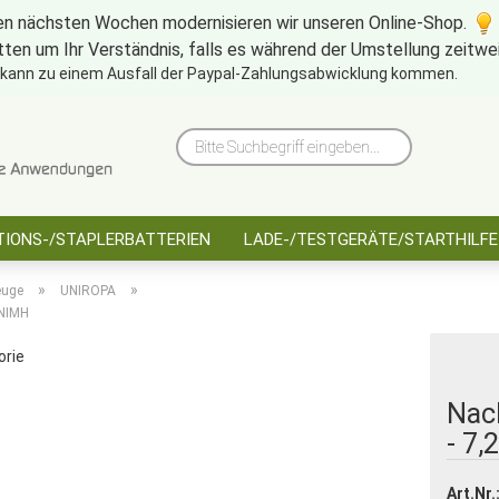
en nächsten Wochen modernisieren wir unseren Online-Shop.
tten um Ihr Verständnis, falls es während der Umstellung zeitw
10 Jahre saarbatt
Hinwe
 kann zu einem Ausfall der Paypal-Zahlungsabwicklung kommen.
Bitte
Suchbegriff
eingeben...
IONS-/STAPLERBATTERIEN
LADE-/TESTGERÄTE/STARTHILFE
»
»
euge
UNIROPA
 NIMH
orie
Nac
- 7
Art.Nr.