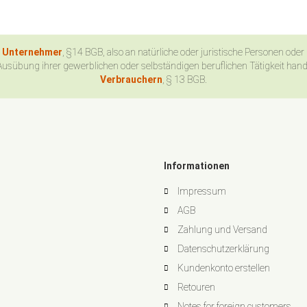
n Unternehmer
, §14 BGB, also an natürliche oder juristische Personen oder
Ausübung ihrer gewerblichen oder selbständigen beruflichen Tätigkeit han
Verbrauchern
, § 13 BGB.
Informationen
Impressum
AGB
Zahlung und Versand
Datenschutzerklärung
Kundenkonto erstellen
Retouren
Notes for foreign customers