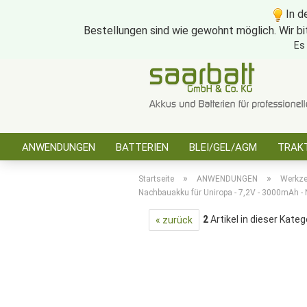
In d
Bestellungen sind wie gewohnt möglich. Wir bi
Es
ANWENDUNGEN
BATTERIEN
BLEI/GEL/AGM
TRAKT
SONSTIGES
»
»
Startseite
ANWENDUNGEN
Werkz
Nachbauakku für Uniropa - 7,2V - 3000mAh -
2
Artikel in dieser Kateg
« zurück