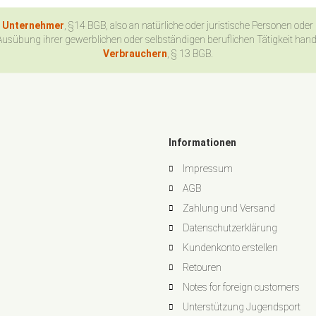
n Unternehmer
, §14 BGB, also an natürliche oder juristische Personen oder
Ausübung ihrer gewerblichen oder selbständigen beruflichen Tätigkeit han
Verbrauchern
, § 13 BGB.
Informationen
Impressum
AGB
Zahlung und Versand
Datenschutzerklärung
Kundenkonto erstellen
Retouren
Notes for foreign customers
Unterstützung Jugendsport