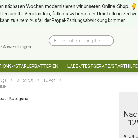
en nächsten Wochen modernisieren wir unseren Online-Shop.
tten um Ihr Verständnis, falls es während der Umstellung zeitw
10 Jahre saarbatt
Hinwe
 kann zu einem Ausfall der Paypal-Zahlungsabwicklung kommen.
Bitte
Suchbegriff
eingeben...
IONS-/STAPLERBATTERIEN
LADE-/TESTGERÄTE/STARTHILFE
»
»
»
euge
STRAPEX
12 Volt
NIMH
ieser Kategorie
Nac
- 1
Art.Nr.