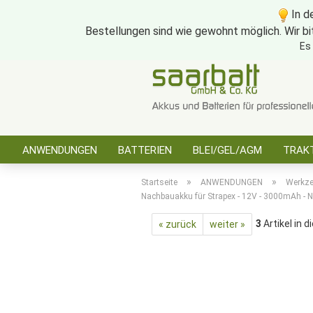
In d
Bestellungen sind wie gewohnt möglich. Wir bi
Es
ANWENDUNGEN
BATTERIEN
BLEI/GEL/AGM
TRAKT
SONSTIGES
»
»
Startseite
ANWENDUNGEN
Werkz
Nachbauakku für Strapex - 12V - 3000mAh - 
3
Artikel in d
« zurück
weiter »