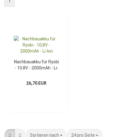
1
Nachbauakku für Ryobi
- 10,8V - 2000mAh - Li-
Ion
26,70 EUR
Sortieren nach
pro Seite
Sortieren nach
24 pro Seite