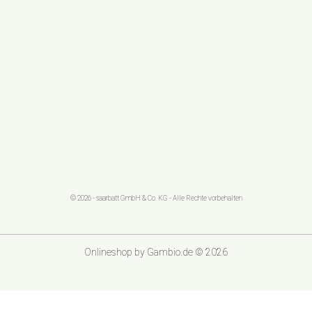
© 2026 - saarbatt GmbH & Co. KG - Alle Rechte vorbehalten
Onlineshop
by Gambio.de © 2026