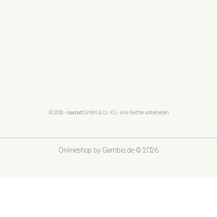
© 2026 - saarbatt GmbH & Co. KG - Alle Rechte vorbehalten
Onlineshop
by Gambio.de © 2026