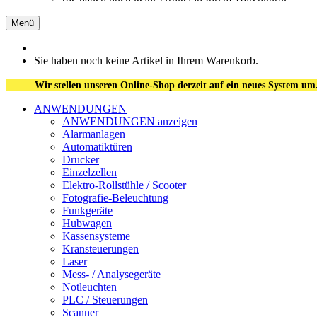
Menü
Sie haben noch keine Artikel in Ihrem Warenkorb.
Wir stellen unseren Online-Shop derzeit auf ein neues System um
ANWENDUNGEN
ANWENDUNGEN anzeigen
Alarmanlagen
Automatiktüren
Drucker
Einzelzellen
Elektro-Rollstühle / Scooter
Fotografie-Beleuchtung
Funkgeräte
Hubwagen
Kassensysteme
Kransteuerungen
Laser
Mess- / Analysegeräte
Notleuchten
PLC / Steuerungen
Scanner