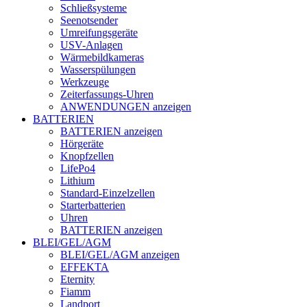
Schließsysteme
Seenotsender
Umreifungsgeräte
USV-Anlagen
Wärmebildkameras
Wasserspülungen
Werkzeuge
Zeiterfassungs-Uhren
ANWENDUNGEN anzeigen
BATTERIEN
BATTERIEN anzeigen
Hörgeräte
Knopfzellen
LifePo4
Lithium
Standard-Einzelzellen
Starterbatterien
Uhren
BATTERIEN anzeigen
BLEI/GEL/AGM
BLEI/GEL/AGM anzeigen
EFFEKTA
Eternity
Fiamm
Landport