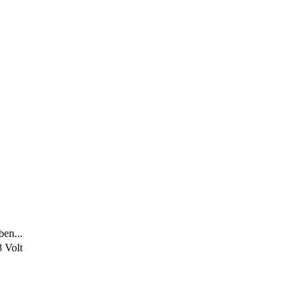
ben...
8 Volt