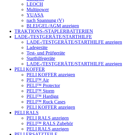
LEOCH
Multipower
YUASA
nach Spannung (V)
BLEI/GEL/AGM anzeigen
TRAKTIONS-/STAPLERBATTERIEN
LADE-/TESTGERÄTE/STARTHILFE
LADE-/TESTGERÄTE/STARTHILFE anzeigen
Ladegeräte
Test- und Prüfgeräte
Starthilfegeräte
LADE-/TESTGERÄTE/STARTHILFE anzeigen
PELI KOFFER
PELI KOFFER anzeigen
PELI™ Air
PELI™ Protector
PELI™ Storm
PELI™ Hardigg
PELI™ Ruck Cases
PELI KOFFER anzeigen
PELI RALS
PELI RALS anzeigen
PELI™ RALS Zubehör
PELI RALS anzeigen
PELI ERSATZTEILE