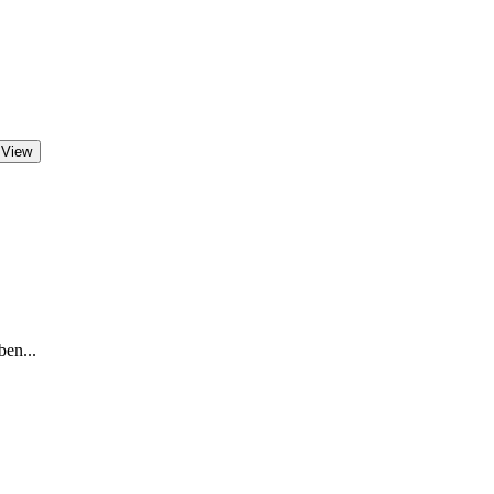
 View
ben...