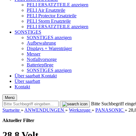
PELI ERSATZTEILE anzeigen
PELI Air Ersatzteile
PELI Protector Ersatzteile
PELI Storm Ersatzteile
PELI ERSATZTEILE anzeigen
SONSTIGES
SONSTIGES anzeigen
Aufbewahrung
Displays + Warenträger
Messer
Notfallvorsorge
Batteriepflege
SONSTIGES anzeigen
Über saarbatt
Kontakt
Über saarbatt
Kontakt
Menü
Bitte Suchbegriff einge
Startseite
»
ANWENDUNGEN
»
Werkzeuge
»
PANASONIC
»
28,
Aktueller Filter
28,8 Volt