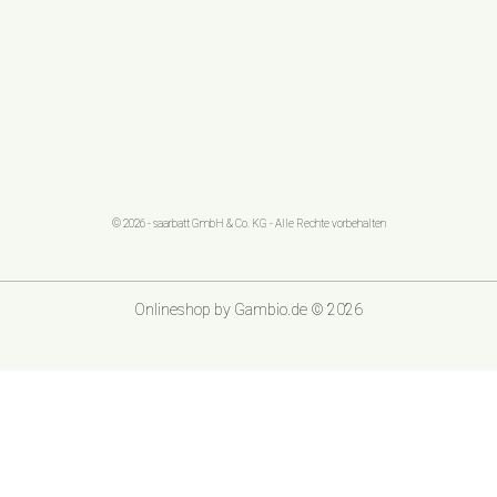
© 2026 - saarbatt GmbH & Co. KG - Alle Rechte vorbehalten
Onlineshop
by Gambio.de © 2026