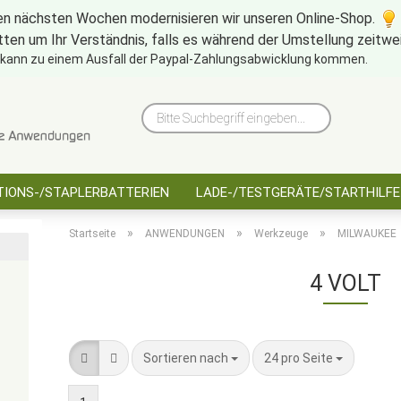
en nächsten Wochen modernisieren wir unseren Online-Shop.
tten um Ihr Verständnis, falls es während der Umstellung zeitw
10 Jahre saarbatt
Hinwe
 kann zu einem Ausfall der Paypal-Zahlungsabwicklung kommen.
Bitte
Suchbegriff
eingeben...
IONS-/STAPLERBATTERIEN
LADE-/TESTGERÄTE/STARTHILFE
»
»
»
Startseite
ANWENDUNGEN
Werkzeuge
MILWAUKEE
4 VOLT
Sortieren nach
pro Seite
Sortieren nach
24 pro Seite