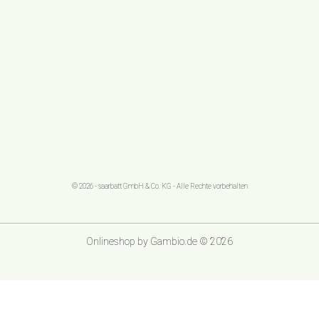
© 2026 - saarbatt GmbH & Co. KG - Alle Rechte vorbehalten
Onlineshop
by Gambio.de © 2026