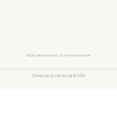
© 2026 - saarbatt GmbH & Co. KG - Alle Rechte vorbehalten
Onlineshop
by Gambio.de © 2026