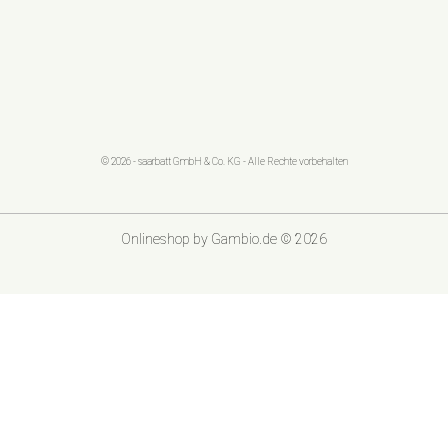
© 2026 - saarbatt GmbH & Co. KG - Alle Rechte vorbehalten
Onlineshop
by Gambio.de © 2026