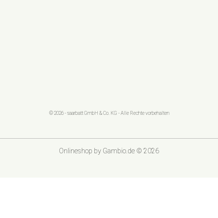
© 2026 - saarbatt GmbH & Co. KG - Alle Rechte vorbehalten
Onlineshop
by Gambio.de © 2026