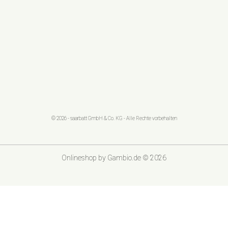
© 2026 - saarbatt GmbH & Co. KG - Alle Rechte vorbehalten
Onlineshop
by Gambio.de © 2026