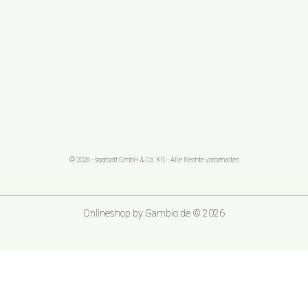
© 2026 - saarbatt GmbH & Co. KG - Alle Rechte vorbehalten
Onlineshop
by Gambio.de © 2026