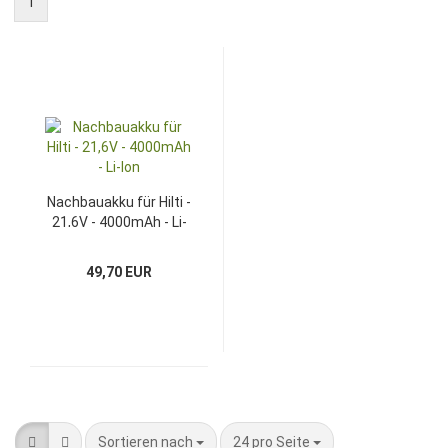
1
Nachbauakku für Hilti -
21,6V - 4000mAh - Li-
Ion
49,70 EUR
Sortieren nach
pro Seite
Sortieren nach
24 pro Seite