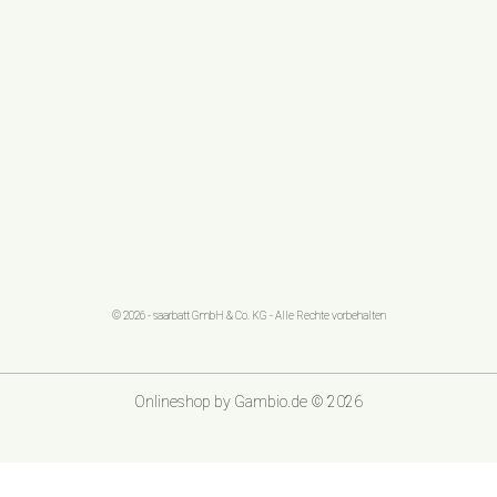
© 2026 - saarbatt GmbH & Co. KG - Alle Rechte vorbehalten
Onlineshop
by Gambio.de © 2026