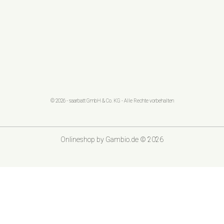
© 2026 - saarbatt GmbH & Co. KG - Alle Rechte vorbehalten
Onlineshop
by Gambio.de © 2026