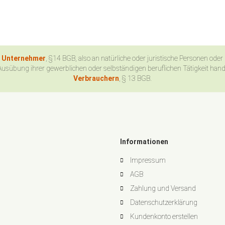
n Unternehmer
, §14 BGB, also an natürliche oder juristische Personen oder
Ausübung ihrer gewerblichen oder selbständigen beruflichen Tätigkeit han
Verbrauchern
, § 13 BGB.
Informationen
Impressum
AGB
Zahlung und Versand
Datenschutzerklärung
Kundenkonto erstellen