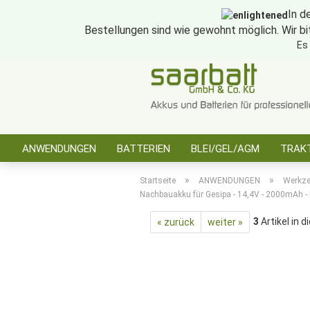
In d
Bestellungen sind wie gewohnt möglich. Wir bi
Es
ANWENDUNGEN
BATTERIEN
BLEI/GEL/AGM
TRAKT
SONSTIGES
»
»
Startseite
ANWENDUNGEN
Werkz
Nachbauakku für Gesipa - 14,4V - 2000mAh - 
3
Artikel in d
« zurück
weiter »