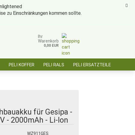
eise zu Einschränkungen kommen sollte.
ise für öffentl. Auftraggeber, Behörden, BOS
Kundenlogin
Merkzettel
Ihr
Warenkorb
0,00 EUR
E-Mail
PELI KOFFER
PELI RALS
PELI ERSATZTEILE
Passwort
ÜBER SAARBATT
KONTAKT
Konto erstellen
Passwort vergessen?
hbauakku für Gesipa -
V - 2000mAh - Li-Ion
:
WZ911GES