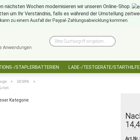
en nächsten Wochen modernisieren wir unseren Online-Shop.
tten um Ihr Verständnis, falls es während der Umstellung zeitw
10 Jahre saarbatt
Hinwe
 kann zu einem Ausfall der Paypal-Zahlungsabwicklung kommen.
Bitte
Suchbegriff
eingeben...
IONS-/STAPLERBATTERIEN
LADE-/TESTGERÄTE/STARTHILFE
»
»
euge
GESIPA
Li-Ion
ieser Kategorie
Nac
14,4
Art.Nr.