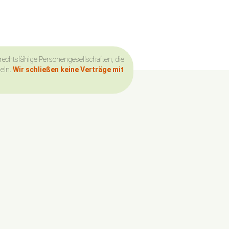
 rechtsfähige Personengesellschaften, die
deln.
Wir schließen keine Verträge mit