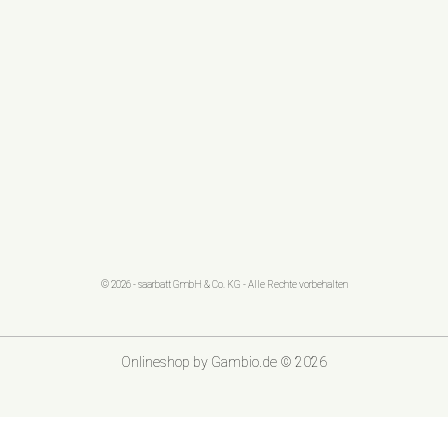
© 2026 - saarbatt GmbH & Co. KG - Alle Rechte vorbehalten
Onlineshop
by Gambio.de © 2026