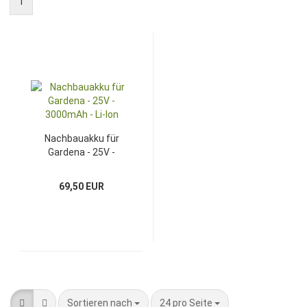
1
Nachbauakku für
Gardena - 25V -
3000mAh - Li-Ion
69,50 EUR
Sortieren nach
pro Seite
Sortieren nach
24 pro Seite