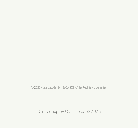
© 2026 - saarbatt GmbH & Co. KG - Alle Rechte vorbehalten
Onlineshop
by Gambio.de © 2026