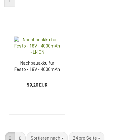
1
Nachbauakku für
Festo - 18V - 4000mAh
- LI-ION
59,20 EUR
Sortieren nach
pro Seite
Sortieren nach
24 pro Seite