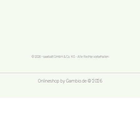
© 2026 - saarbatt GmbH & Co. KG - Alle Rechte vorbehalten
Onlineshop
by Gambio.de © 2026