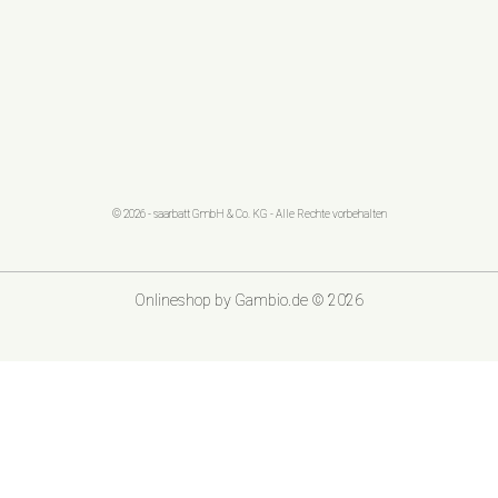
© 2026 - saarbatt GmbH & Co. KG - Alle Rechte vorbehalten
Onlineshop
by Gambio.de © 2026