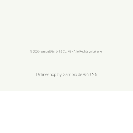
© 2026 - saarbatt GmbH & Co. KG - Alle Rechte vorbehalten
Onlineshop
by Gambio.de © 2026