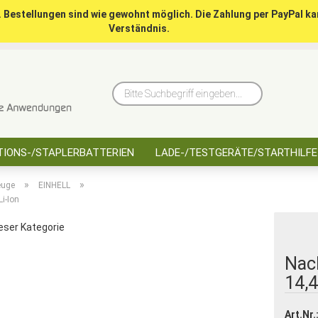
. Bestellungen sind wie gewohnt möglich. Die Zahlung per PayPal ka
Verständnis.
10 Jahre saarbatt
Hinwe
Bitte
Suchbegriff
eingeben...
IONS-/STAPLERBATTERIEN
LADE-/TESTGERÄTE/STARTHILFE
»
»
euge
EINHELL
i-Ion
ieser Kategorie
Nach
14,4
Art.Nr.