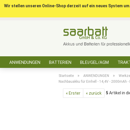
Wir stellen unseren Online-Shop derzeit auf ein neues System um
ANWENDUNGEN
BATTERIEN
BLEI/GEL/AGM
TRAKT
SONSTIGES
»
»
Startseite
ANWENDUNGEN
Werkz
Nachbauakku für Einhell - 14,4V - 2000mAh - L
5
Artikel in d
« Erster
« zurück