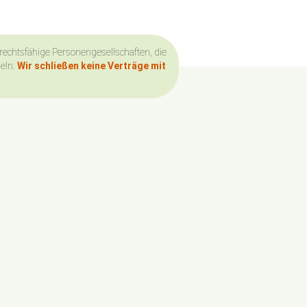
 rechtsfähige Personengesellschaften, die
deln.
Wir schließen keine Verträge mit