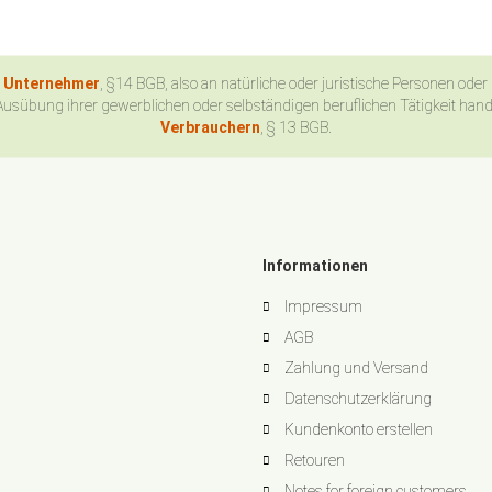
n Unternehmer
, §14 BGB, also an natürliche oder juristische Personen oder
Ausübung ihrer gewerblichen oder selbständigen beruflichen Tätigkeit han
Verbrauchern
, § 13 BGB.
Informationen
Impressum
AGB
Zahlung und Versand
Datenschutzerklärung
Kundenkonto erstellen
Retouren
Notes for foreign customers