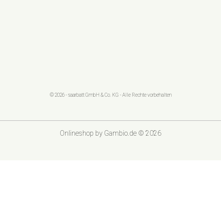
© 2026 - saarbatt GmbH & Co. KG - Alle Rechte vorbehalten
Onlineshop
by Gambio.de © 2026