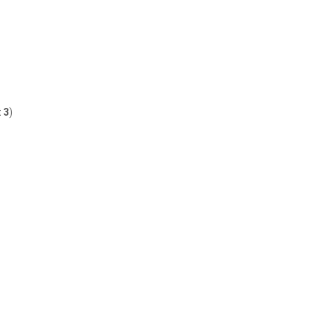
t
3
)