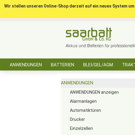
Wir stellen unseren Online-Shop derzeit auf ein neues System um
ANWENDUNGEN
BATTERIEN
BLEI/GEL/AGM
TRAKT
SONSTIGES
ANWENDUNGEN
ANWENDUNGEN anzeigen
Alarmanlagen
Automatiktüren
Drucker
Einzelzellen