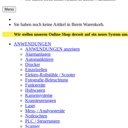
Menü
Sie haben noch keine Artikel in Ihrem Warenkorb.
Wir stellen unseren Online-Shop derzeit auf ein neues System um
ANWENDUNGEN
ANWENDUNGEN anzeigen
Alarmanlagen
Automatiktüren
Drucker
Einzelzellen
Elektro-Rollstühle / Scooter
Fotografie-Beleuchtung
Funkgeräte
Hubwagen
Kassensysteme
Kransteuerungen
Laser
Mess- / Analysegeräte
Notleuchten
PLC / Steuerungen
Scanner