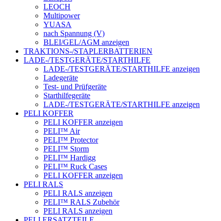
LEOCH
Multipower
YUASA
nach Spannung (V)
BLEI/GEL/AGM anzeigen
TRAKTIONS-/STAPLERBATTERIEN
LADE-/TESTGERÄTE/STARTHILFE
LADE-/TESTGERÄTE/STARTHILFE anzeigen
Ladegeräte
Test- und Prüfgeräte
Starthilfegeräte
LADE-/TESTGERÄTE/STARTHILFE anzeigen
PELI KOFFER
PELI KOFFER anzeigen
PELI™ Air
PELI™ Protector
PELI™ Storm
PELI™ Hardigg
PELI™ Ruck Cases
PELI KOFFER anzeigen
PELI RALS
PELI RALS anzeigen
PELI™ RALS Zubehör
PELI RALS anzeigen
PELI ERSATZTEILE