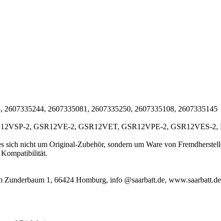
 2607335244, 2607335081, 2607335250, 2607335108, 2607335145
12VSP-2, GSR12VE-2, GSR12VET, GSR12VPE-2, GSR12VES-2, 
t es sich nicht um Original-Zubehör, sondern um Ware von Fremdherste
Kompatibilität.
m Zunderbaum 1, 66424 Homburg, info @saarbatt.de, www.saarbatt.de