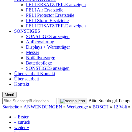
PELI ERSATZTEILE anzeigen
PELI Air Ersatzteile
PELI Protector Ersatzteile
PELI Storm Ersatzteile
PELI ERSATZTEILE anzeigen
SONSTIGES
SONSTIGES anzeigen
Aufbewahrung
Displays + Warenträger
Messer
Notfallvorsorge
Batteriepflege
SONSTIGES anzeigen
Über saarbatt
Kontakt
Über saarbatt
Kontakt
Menü
Bitte Suchbegriff einge
Startseite
»
ANWENDUNGEN
»
Werkzeuge
»
BOSCH
»
12 Volt
»
« Erster
« zurück
weiter »