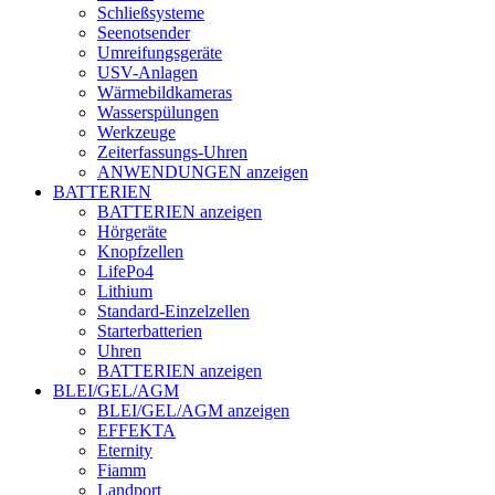
Schließsysteme
Seenotsender
Umreifungsgeräte
USV-Anlagen
Wärmebildkameras
Wasserspülungen
Werkzeuge
Zeiterfassungs-Uhren
ANWENDUNGEN anzeigen
BATTERIEN
BATTERIEN anzeigen
Hörgeräte
Knopfzellen
LifePo4
Lithium
Standard-Einzelzellen
Starterbatterien
Uhren
BATTERIEN anzeigen
BLEI/GEL/AGM
BLEI/GEL/AGM anzeigen
EFFEKTA
Eternity
Fiamm
Landport