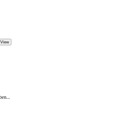
 View
ben...