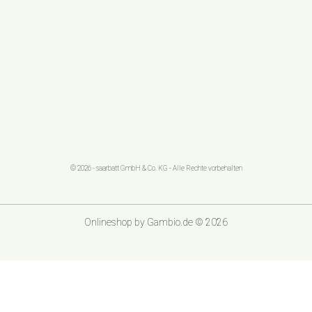
© 2026 - saarbatt GmbH & Co. KG - Alle Rechte vorbehalten
Onlineshop
by Gambio.de © 2026