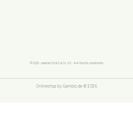
© 2026 - saarbatt GmbH & Co. KG - Alle Rechte vorbehalten
Onlineshop
by Gambio.de © 2026