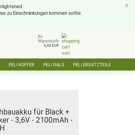
eise zu Einschränkungen kommen sollte.
ise für öffentl. Auftraggeber, Behörden, BOS
Kundenlogin
Merkzettel
Ihr
Warenkorb
0,00 EUR
E-Mail
PELI KOFFER
PELI RALS
PELI ERSATZTEILE
Passwort
ÜBER SAARBATT
KONTAKT
Konto erstellen
Passwort vergessen?
hbauakku für Black +
er - 3,6V - 2100mAh -
H