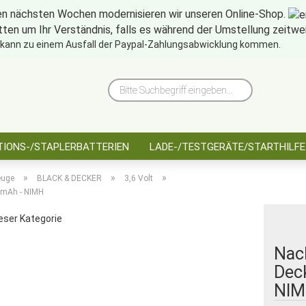
en nächsten Wochen modernisieren wir unseren Online-Shop.
tten um Ihr Verständnis, falls es während der Umstellung zeitw
10 Jahre saarbatt
Hinwe
 kann zu einem Ausfall der Paypal-Zahlungsabwicklung kommen.
Bitte
Suchbegriff
eingeben...
IONS-/STAPLERBATTERIEN
LADE-/TESTGERÄTE/STARTHILFE
»
»
»
euge
BLACK & DECKER
3,6 Volt
00mAh - NIMH
ieser Kategorie
Nac
Deck
NIM