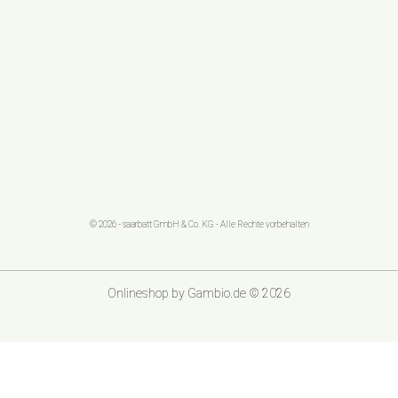
© 2026 - saarbatt GmbH & Co. KG - Alle Rechte vorbehalten
Onlineshop
by Gambio.de © 2026