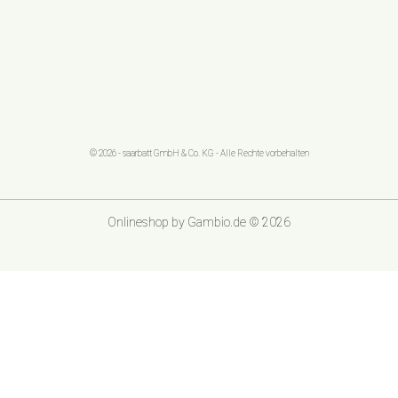
© 2026 - saarbatt GmbH & Co. KG - Alle Rechte vorbehalten
Onlineshop
by Gambio.de © 2026