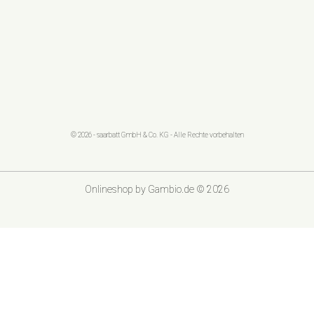
© 2026 - saarbatt GmbH & Co. KG - Alle Rechte vorbehalten
Onlineshop
by Gambio.de © 2026