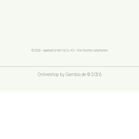
© 2026 - saarbatt GmbH & Co. KG - Alle Rechte vorbehalten
Onlineshop
by Gambio.de © 2026