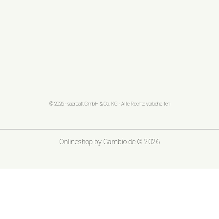
© 2026 - saarbatt GmbH & Co. KG - Alle Rechte vorbehalten
Onlineshop
by Gambio.de © 2026