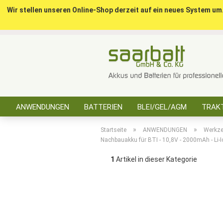
Wir stellen unseren Online-Shop derzeit auf ein neues System um
ANWENDUNGEN
BATTERIEN
BLEI/GEL/AGM
TRAKT
SONSTIGES
»
»
Startseite
ANWENDUNGEN
Werkz
Nachbauakku für BTI - 10,8V - 2000mAh - Li-I
1
Artikel in dieser Kategorie