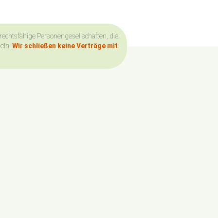
 rechtsfähige Personengesellschaften, die
deln.
Wir schließen keine Verträge mit