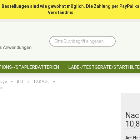
. Bestellungen sind wie gewohnt möglich. Die Zahlung per PayPal ka
Verständnis.
10 Jahre saarbatt
Hinwe
Bitte
Suchbegriff
eingeben...
IONS-/STAPLERBATTERIEN
LADE-/TESTGERÄTE/STARTHILFE
»
»
»
euge
BTI
10,8 Volt
on
Nach
10,8
Art.Nr.