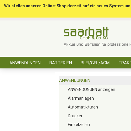
Wir stellen unseren Online-Shop derzeit auf ein neues System um
ANWENDUNGEN
BATTERIEN
BLEI/GEL/AGM
TRAKT
SONSTIGES
ANWENDUNGEN
ANWENDUNGEN anzeigen
Alarmanlagen
Automatiktüren
Drucker
Einzelzellen