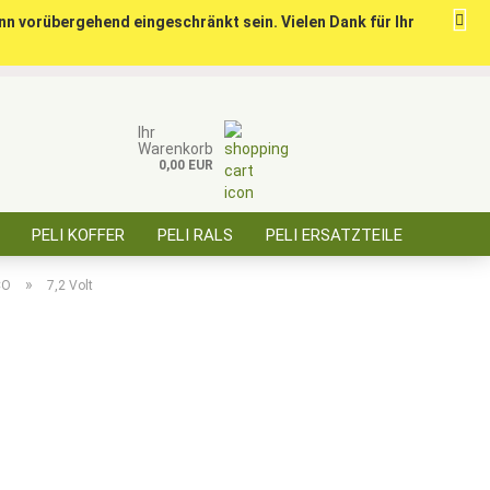
nn vorübergehend eingeschränkt sein. Vielen Dank für Ihr
ise für öffentl. Auftraggeber, Behörden, BOS
Kundenlogin
Merkzettel
Ihr
Warenkorb
0,00 EUR
E-Mail
PELI KOFFER
PELI RALS
PELI ERSATZTEILE
Passwort
ÜBER SAARBATT
KONTAKT
»
CO
7,2 Volt
Konto erstellen
Passwort vergessen?