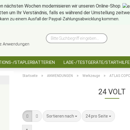
en nächsten Wochen modernisieren wir unseren Online-Shop.
tten um Ihr Verständnis, falls es während der Umstellung zeitw
10 Jahre saarbatt
Hinwe
 kann zu einem Ausfall der Paypal-Zahlungsabwicklung kommen.
Bitte
Suchbegriff
eingeben...
IONS-/STAPLERBATTERIEN
LADE-/TESTGERÄTE/STARTHILFE
»
»
»
Startseite
ANWENDUNGEN
Werkzeuge
ATLAS COP
24 VOLT
Sortieren nach
pro Seite
Sortieren nach
24 pro Seite